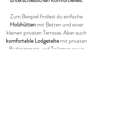
unterschiedlichen Komfortlevels
.
Zum Beispiel findest du einfache
Holzhütten
mit Betten und einer
kleinen privaten Terrasse. Aber auch
komfortable Lodgetelte
mit privaten
Badezimmern und Toiletten sowie
einer schönen Küche. Ein sehr
komfortables Mobilheim mit einem
Schlafzimmer. Gypsy Caravans mit
privaten sanitären Einrichtungen,
entweder mit einem Doppelbett
oder zwei Einzelbetten. Auf dem
Campingplatz sind auch verfügbar:
ein
Tipi, kleine Zelte mit Betten,
Zimmer und Lodgetelte
für 4