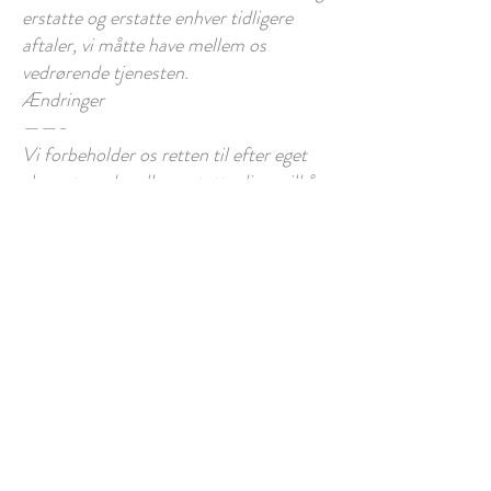
erstatte og erstatte enhver tidligere
aftaler, vi måtte have mellem os
vedrørende tjenesten.
Ændringer
——-
Vi forbeholder os retten til efter eget
skøn at ændre eller erstatte disse vilkår
når som helst. Hvis en revision er
væsentlig, vil vi forsøge at give mindst
15 dage
varsel, inden eventuelle nye vilkår
træder i kraft. Hvad udgør et materiale
ændringen vil blive bestemt efter vores
eget skøn.
Ved at fortsætte med at få adgang til
eller bruge vores Tjeneste, efter at disse
revisioner er blevet til
effektiv, accepterer du at være bundet